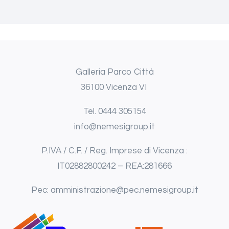
Galleria Parco Città
36100 Vicenza VI
Tel.
0444
305154
info@nemesigroup.it
P.IVA / C.F. / Reg. Imprese di Vicenza :
IT02882800242 – REA:281666
Pec: amministrazione@pec.nemesigroup.it